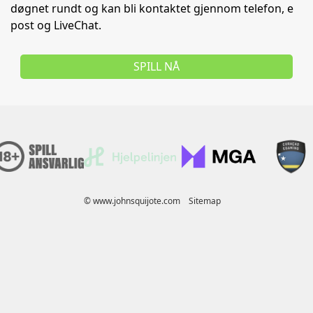
døgnet rundt og kan bli kontaktet gjennom telefon, e
post og LiveChat.
SPILL NÅ
© www.johnsquijote.com
Sitemap