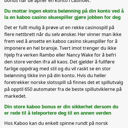
bonus når de åpner en konto i casinoet.
Du mottar ingen ekstra belønning på din konto ved å
la en kaboo casino skuespiller gjøre jobben for deg
Det er fullt mulig å prøve ut en rekke casinospill på
flere nettbrett når du selv ønsker. Her vinner man ikke
frem ved å ansette en kaboo casino skuespiller for å
imponere en hel bransje. Tvert imot trenger du ikke
hjelp fra verken Rambo eller Nancy Wake for å befri
den store verden ifra all kaos. Det gjelder å fullføre
farlige oppdrag med stil og du vil raskt se en stor
belønning tikke inn på din konto. Hvis du heller
foretrekker norske slotsspill så finnes det et spillutvalg
på opptil 650 automater fra de beste spillutviklerne på
markedet.
Din store kaboo bonus er din sikkerhet dersom du
er rede til å teleportere deg til en annen verden
Hos Kaboo kan du enkelt spinne rundt på norsk