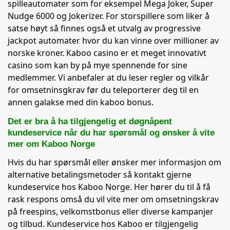
spilleautomater som for eksempel Mega Joker, Super
Nudge 6000 og Jokerizer. For storspillere som liker å
satse høyt så finnes også et utvalg av progressive
jackpot automater hvor du kan vinne over millioner av
norske kroner. Kaboo casino er et meget innovativt
casino som kan by på mye spennende for sine
medlemmer. Vi anbefaler at du leser regler og vilkår
for omsetninsgkrav før du teleporterer deg til en
annen galakse med din kaboo bonus.
Det er bra å ha tilgjengelig et døgnåpent
kundeservice når du har spørsmål og ønsker å vite
mer om Kaboo Norge
Hvis du har spørsmål eller ønsker mer informasjon om
alternative betalingsmetoder så kontakt gjerne
kundeservice hos Kaboo Norge. Her hører du til å få
rask respons omså du vil vite mer om omsetningskrav
på freespins, velkomstbonus eller diverse kampanjer
og tilbud. Kundeservice hos Kaboo er tilgjengelig