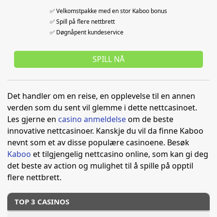
✅ Velkomstpakke med en stor Kaboo bonus
✅ Spill på flere nettbrett
✅ Døgnåpent kundeservice
SPILL NÅ
Det handler om en reise, en opplevelse til en annen
verden som du sent vil glemme i dette nettcasinoet.
Les gjerne en
casino anmeldelse
om de beste
innovative nettcasinoer. Kanskje du vil da finne Kaboo
nevnt som et av disse populære casinoene. Besøk
Kaboo
et tilgjengelig nettcasino online, som kan gi deg
det beste av action og mulighet til å spille på opptil
flere nettbrett.
TOP 3 CASINOS